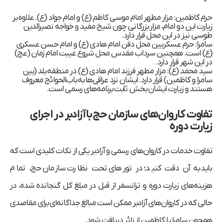
حرم کاظمین:
مزار مطهر امام موسی کاظم (ع) و امام جواد (ع). علاوه بر
زیارت این دو امام، مزار بزرگانی چون شیخ مفید و خواجه نصیرالدین
طوسی نیز در این محل قرار دارد.
سامرا:
حرم عسکریین محل دفن امام هادی (ع) و امام حسن عسکری
(ع) است. همچنین سرداب مقدس محل شروع غیبت امام زمان (عج)
در این شهر قرار دارد.
سید محمد (ع):
مزار مطهر فرزند امام هادی (ع) در منطقه بلد (بین
سامرا و کاظمین) قرار دارد. ایشان نزد عراقی‌ها به باب‌الحوائج معروف
هستند و زیارت ایشان بخش ثابت برنامه‌های رسمی است.
تفاوت کاروان‌های سازمان حج با آزادبر در اجرای
زیارت دوره
تفاوت خدمات در کاروان‌های رسمی و آزادبر یکی از نکات کلیدی است که
باید به آن دقت کنید؛ در تورهای تحت نظارت سازمان حج، تمام
هزینه‌های زیارت دوره و ترانسفر از قبل در مبلغ کل گنجانده شده، در
حالی که در کاروان‌های آزادبر ممکن است مبالغ جداگانه‌ای برای مقاصدی
همچون سامرا یا کاظمین از زائر دریافت شود.