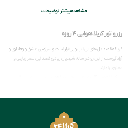
مشاهده بیشتر توضیحات
رزرو تور کربلا هوایی 4 روزه
کربلا مقصد دل‌های بی‌تاب و بی‌قرار است و سرزمین عشق و وفاداری و
آزادگی‌ست از این رو هر ساله شیعیان زیادی قصد این سفر زیارتی و
معنوی را دارند.
تور کربلا هوایی 4 روزه، جزء تورهای پرطرفدار برای زیارت عتبات عالیات
است و برای زائرانی مناسب است که مشتاق زیارت امام حسین(ع) و
حضرت عباس(ع) هستند منتها زمان کمی دارند و می‌خواهد سفر
راحتی داشته باشند. در تور هوایی کربلا 4 روزه، تمامی خدمات شامل
بلیت رفت و برگشت هواپیما، ترانسفر فرودگاهی و اقامت در هتل‌های
باکیفیت در شهرهای نجف و کربلا (معمولاً ۱ شب نجف و ۲ شب کربلا یا