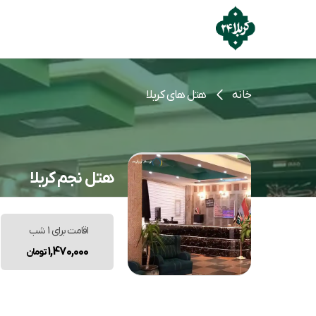
خانه
هتل های کربلا
هتل نجم کربلا
اقامت برای 1 شب
1,470,000
تومان