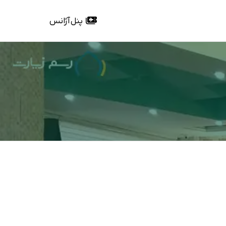
پنل آژانس